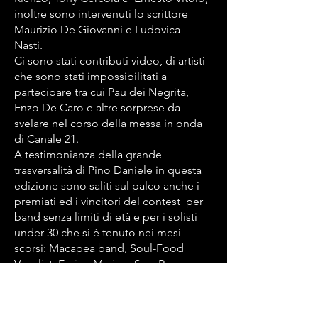
inoltre sono intervenuti lo scrittore
Maurizio De Giovanni e Ludovica
Nasti.
Ci sono stati contributi video, di artisti
che sono stati impossibilitati a
partecipare tra cui Pau dei Negrita,
Enzo De Caro e altre sorprese da
svelare nel corso della messa in onda
di Canale 21.
A testimonianza della grande
trasversalità di Pino Daniele in questa
edizione sono saliti sul palco anche i
premiati ed i vincitori del contest per
band senza limiti di età e per i solisti
under 30 che si è tenuto nei mesi
scorsi: Macapea band, Soul-Food
Vocalist, Enrico Marino, Sara Russo,
Elena Calaudi, Gianluca Cecora J-
ONE, Eleonora Siciliano; un modo
questo per impedire che quel filo