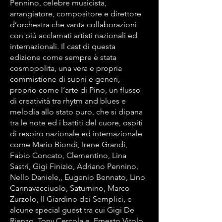
Pennino, celebre musicista,
arrangiatore, compositore e direttore
d’orchestra che vanta collaborazioni
con più acclamati artisti nazionali ed
internazionali. Il cast di questa
edizione come sempre è stata
cosmopolita, una vera e propria
commistione di suoni e generi,
proprio come l’arte di Pino, un flusso
di creatività tra rhytm and blues e
melodia allo stato puro, che si dipana
tra le note ed i battiti del cuore, ospiti
di respiro nazionale ed internazionale
come Mario Biondi, Irene Grandi,
Fabio Concato, Clementino, Lina
Sastri, Gigi Finizio, Adriano Pennino,
Nello Daniele,, Eugenio Bennato, Lino
Cannavacciuolo, Saturnino, Marco
Zurzolo, Il Giardino dei Semplici, e
alcune special guest tra cui Gigi De
Rienzo, Tony Cercola e Ernesto Vitolo,