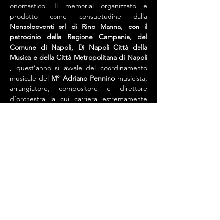
onomastico. Il memorial organizzato e 
prodotto come consuetudine dalla 
Nonsoloeventi srl di Rino Manna
, 
con il 
patrocinio della Regione Campania, del 
Comune di Napoli, Di Napoli Città della 
Musica e della Città Metropolitana di Napoli
, quest’anno si avvale del coordinamento 
musicale del 
M° Adriano Pennino
 musicista, 
arrangiatore, compositore e direttore 
d’orchestra la cui carriera estremamente 
prolifera gli ha permesso non solo di 
spaziare dal cantautorato alla direzione 
d’orchestra passando per le colonne 
sonore, ma di collaborare con numerosissimi 
artisti nazionali ed internazionali. Tra gli…
Mostra di più